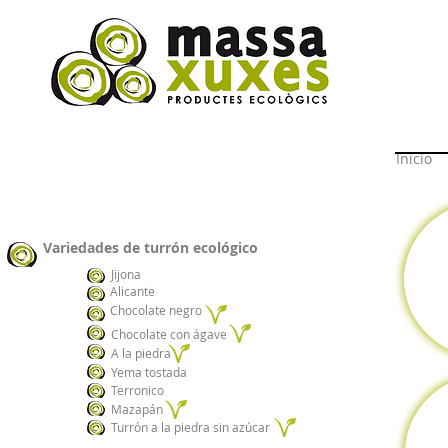
Inicio
Variedades de turrón ecológico
Jijona
Alicante
Chocolate negro
Chocolate con ágave
A la piedra
Yema tostada
Terronico
Mazapán
Turrón a la piedra sin azúcar