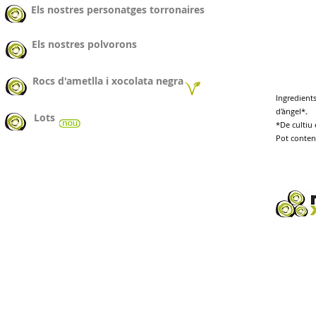
Els nostres personatges torronaires
Els nostres polvorons
Rocs d'ametlla i xocolata negra
Ingredient
d'àngel*
.
Lots
*De cultiu 
Pot conteni