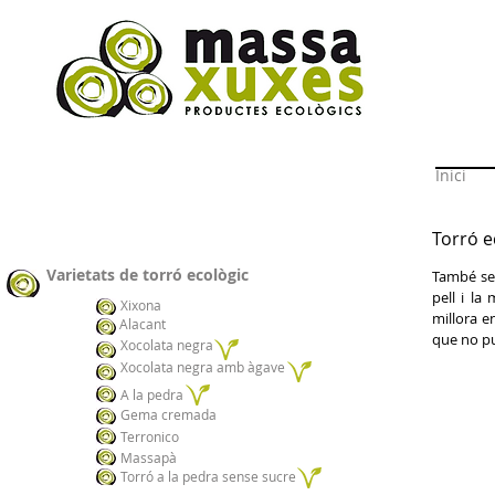
Inici
Torró e
Varietats de torró ecològic
També se'
pell i la
Xixona
millora e
Alacant
que no pu
Xocolata negra
Xocolata negra amb àgave
A la pedra
Gema cremada
Terronico
Massapà
Torró a la pedra sense sucre