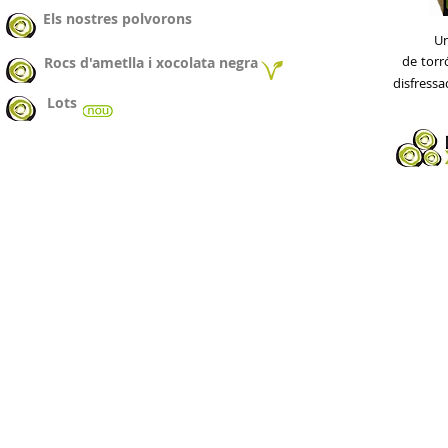
Els nostres polvorons
Un
de
torr
Rocs d'ametlla i xocolata negra
disfressad
Lots