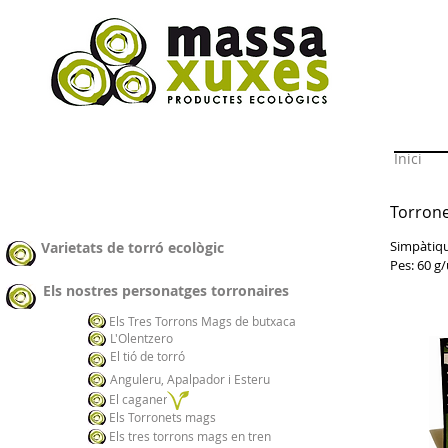
Inici
Torrone
Simpàtiqu
Varietats de torró ecològic
Pes: 60 g/
Els nostres personatges torronaires
Els Tres Torrons Mags de butxaca
L'Olentzero
El tió de torró
Anguleru, Apalpador i Esteru
El caganer
Els Torronets mags
Els tres torrons mags en tren