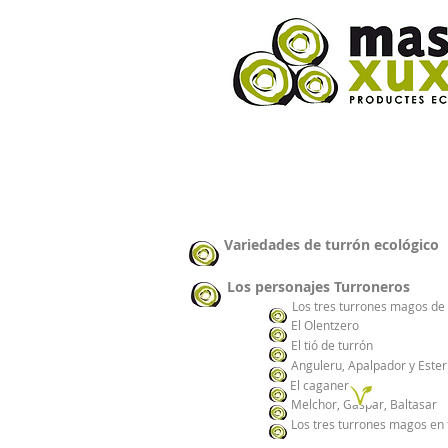
Variedades de turrón ecológico
Los personajes Turroneros
Los tres turrones magos de b
El Olentzero
El tió de turrón
Anguleru, Apalpador y Este
El caganer
Melchor, Gaspar, Baltasar
Los tres turrones magos en 