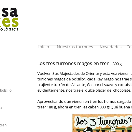
Torrons ecològics Turrone
Inicio
Nuestros turrones
Novedades
Co
Los tres turrones magos en tren
- 300 g
Vuelven Sus Majestades de Oriente y esta vez vienen 
turrones magos de bolsillo", cada Rey Mago nos trae s
crujiente turrón de Alicante, Gaspar el suave y exquisit
evidentemente, nos trae el dulce placer del chocolate.
olsillo
Aprovechando que vienen en tren los hemos cargado
traer 180 g, ahora en tren les caben 300 g! Qué buena n
ru
tren